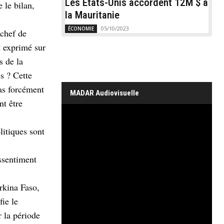
Les États-Unis accordent 12M $ à
 le bilan,
la Mauritanie
05/10/2023
ÉCONOMIE
 chef de
t exprimé sur
s de la
s ? Cette
pas forcément
MADAR Audiovisuelle
nt être
itiques sont
assentiment
rkina Faso,
fie le
r la période