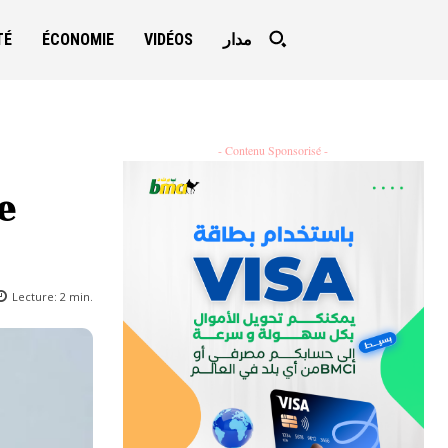
TÉ
ÉCONOMIE
VIDÉOS
مدار
- Contenu Sponsorisé -
e
Lecture:
2
min.