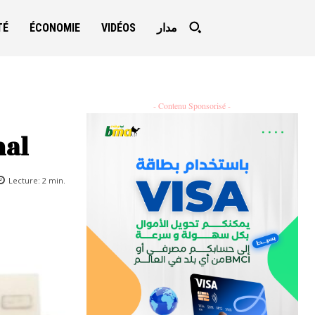
TÉ
ÉCONOMIE
VIDÉOS
مدار
- Contenu Sponsorisé -
nal
Lecture:
2
min.