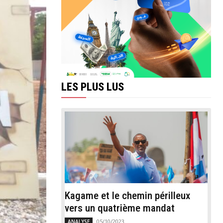
LES PLUS LUS
Kagame et le chemin périlleux
vers un quatrième mandat
05/10/2023
ANALYSE