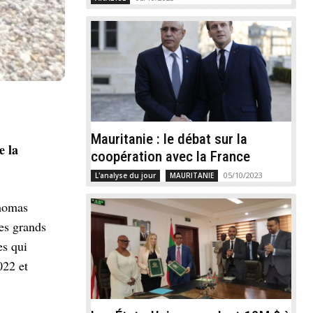
Mauritanie : le débat sur la
e la
coopération avec la France
05/10/2023
L'analyse du jour
MAURITANIE
Thomas
des grands
es qui
022 et