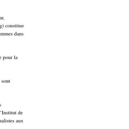
ar,
) constitue
 femmes dans
e pour la
 sont
s
’Institut de
nalistes aux