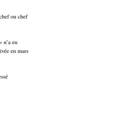
 chef ou chef
» n’a eu
rivée en mars
essé