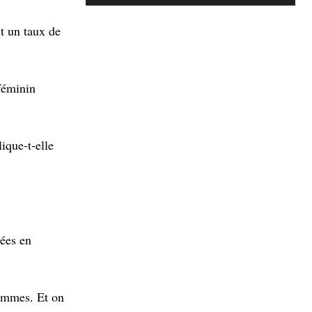
t un taux de
féminin
ique-t-elle
nées en
hommes. Et on