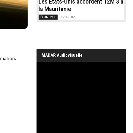
Les États-Unis accordent 12M $ à
la Mauritanie
05/10/2023
ÉCONOMIE
MADAR Audiovisuelle
rmation.