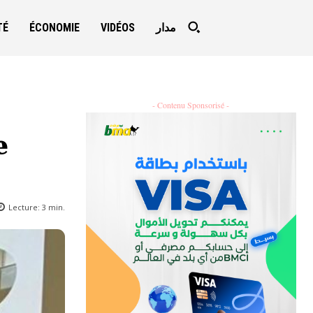
TÉ
ÉCONOMIE
VIDÉOS
مدار
- Contenu Sponsorisé -
e
Lecture:
3
min.