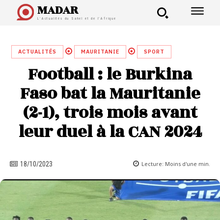
MADAR
L'Actualités du Sahel et de l'Afrique
ACTUALITÉS
MAURITANIE
SPORT
Football : le Burkina
Faso bat la Mauritanie
(2-1), trois mois avant
leur duel à la CAN 2024
Lecture:
Moins d'une
min.
18/10/2023