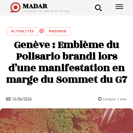
MADAR
L'Actualités du Sahel et de l'Afrique
ACTUALITÉS
MAGHREB
Genève : Emblème du
Polisario brandi lors
d’une manifestation en
marge du Sommet du G7
Lecture:
1
min.
16/06/2026