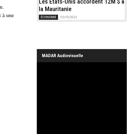
Les États-Unis accordent 12M $ à
n.
la Mauritanie
t à une
05/10/2023
ÉCONOMIE
MADAR Audiovisuelle