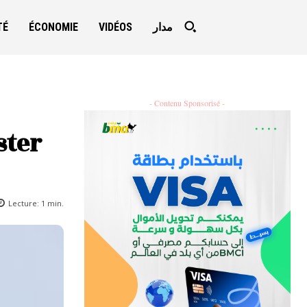
TÉ
ÉCONOMIE
VIDÉOS
مدار
- Contenu Sponsorisé -
ster
Lecture:
1
min.