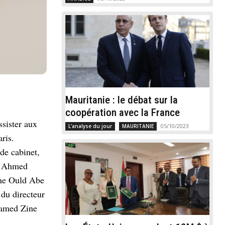
Mauritanie : le débat sur la
coopération avec la France
sister aux
05/10/2023
L'analyse du jour
MAURITANIE
ris.
de cabinet,
t, Ahmed
ne Ould Abe
du directeur
hamed Zine