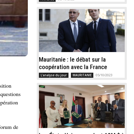
Mauritanie : le débat sur la
coopération avec la France
05/10/2023
L'analyse du jour
MAURITANIE
sition
 questions
opération
 Forum de