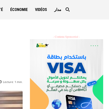
TÉ
ÉCONOMIE
VIDÉOS
مدار
- Contenu Sponsorisé -
Lecture:
1
min.