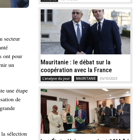
u secteur
anté
s ont pour
Mauritanie : le débat sur la
rnir un
coopération avec la France
05/10/2023
L'analyse du jour
MAURITANIE
nte une étape
isation de
 grande
la sélection