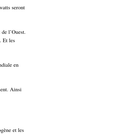
watts seront
 de l’Ouest.
 Et les
ndiale en
ent. Ainsi
ogène et les