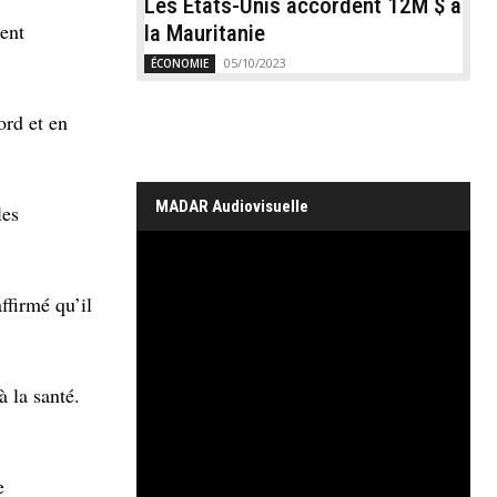
Les États-Unis accordent 12M $ à
ent
la Mauritanie
05/10/2023
ÉCONOMIE
rd et en
MADAR Audiovisuelle
les
ffirmé qu’il
à la santé.
e