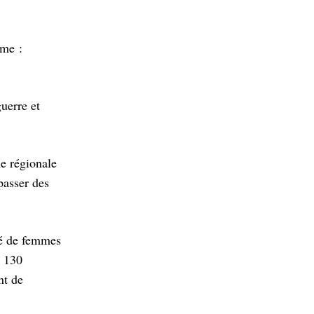
ème :
uerre et
he régionale
 passer des
té de femmes
e 130
nt de