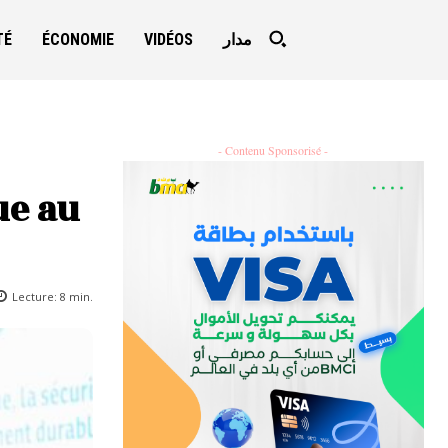
TÉ
ÉCONOMIE
VIDÉOS
مدار
- Contenu Sponsorisé -
ue au
Lecture:
8
min.