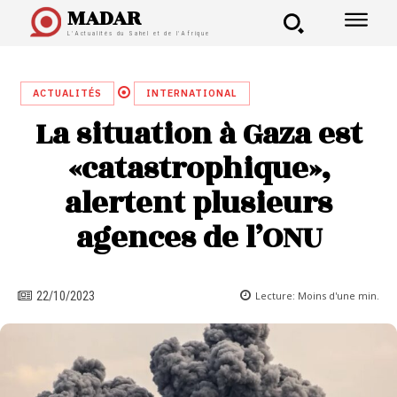
MADAR
L'Actualités du Sahel et de l'Afrique
ACTUALITÉS
INTERNATIONAL
La situation à Gaza est
«catastrophique»,
alertent plusieurs
agences de l’ONU
Lecture:
Moins d'une
min.
22/10/2023