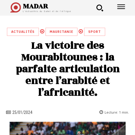
MADAR
L'Actualités du Sahel et de l'Afrique
ACTUALITÉS
MAURITANIE
SPORT
La victoire des
Mourabitounes : la
parfaite articulation
entre l’arabité et
l’africanité.
Lecture:
1
min.
25/01/2024