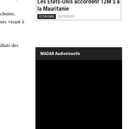
Les États-Unis accordent 12M $ à
la Mauritanie
ochaine,
05/10/2023
ÉCONOMIE
urs visant à
ultats des
MADAR Audiovisuelle