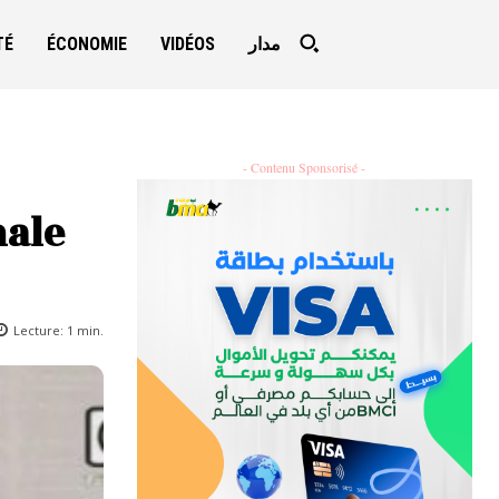
TÉ
ÉCONOMIE
VIDÉOS
مدار
- Contenu Sponsorisé -
nale
Lecture:
1
min.