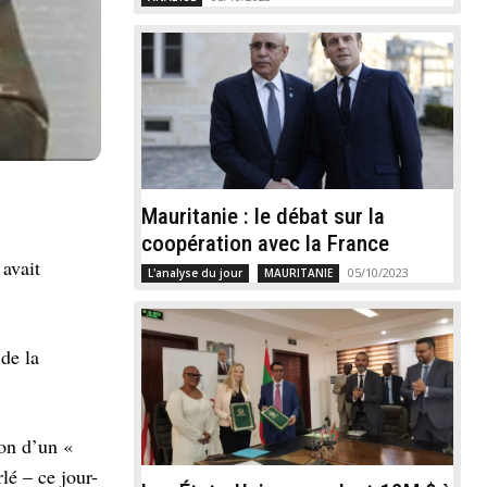
Mauritanie : le débat sur la
coopération avec la France
 avait
05/10/2023
L'analyse du jour
MAURITANIE
 de la
ion d’un «
lé – ce jour-