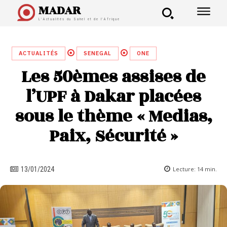
MADAR
L'Actualités du Sahel et de l'Afrique
ACTUALITÉS
SENEGAL
ONE
Les 50èmes assises de
l’UPF à Dakar placées
sous le thème « Medias,
Paix, Sécurité »
Lecture:
14
min.
13/01/2024