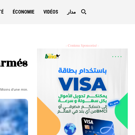
TÉ
ÉCONOMIE
VIDÉOS
مدار
- Contenu Sponsorisé -
armés
:
Moins d'une
min.