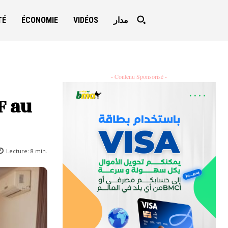
TÉ
ÉCONOMIE
VIDÉOS
مدار
- Contenu Sponsorisé -
F au
Lecture:
8
min.