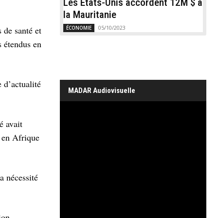
Les États-Unis accordent 12M $ à
la Mauritanie
05/10/2023
ÉCONOMIE
 de santé et
s étendus en
 d’actualité
MADAR Audiovisuelle
é avait
) en Afrique
a nécessité
ion