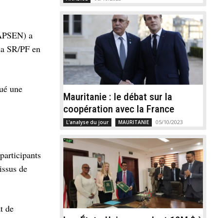
MAPSEN) a
 la SR/PF en
qué une
Mauritanie : le débat sur la
coopération avec la France
05/10/2023
L'analyse du jour
MAURITANIE
participants
 issus de
t de