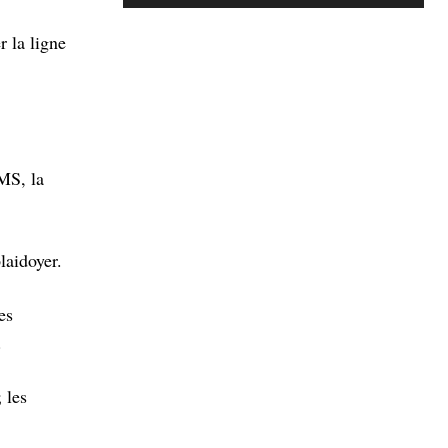
r la ligne
MS, la
laidoyer.
es
.
 les