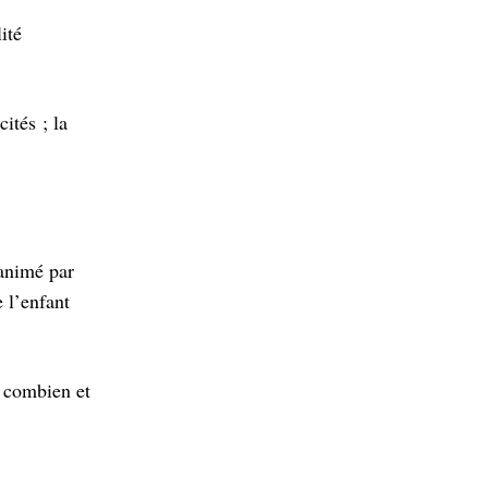
ité
ités ; la
 animé par
 l’enfant
: combien et