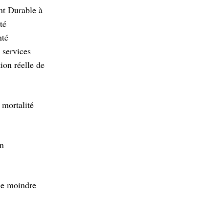
nt Durable à
té
nté
 services
ion réelle de
 mortalité
un
 le moindre