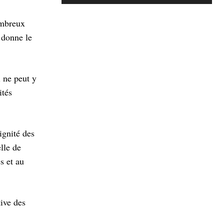
ombreux
t donne le
l ne peut y
ités
ignité des
lle de
s et au
tive des