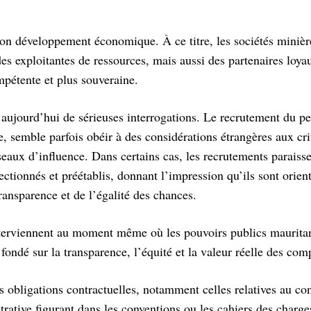
 son développement économique. À ce titre, les sociétés minièr
des exploitantes de ressources, mais aussi des partenaires loya
mpétente et plus souveraine.
t aujourd’hui de sérieuses interrogations. Le recrutement du pe
e, semble parfois obéir à des considérations étrangères aux cri
réseaux d’influence. Dans certains cas, les recrutements parais
lectionnés et préétablis, donnant l’impression qu’ils sont orien
ransparence et de l’égalité des chances.
interviennent au moment même où les pouvoirs publics maurita
fondé sur la transparence, l’équité et la valeur réelle des com
es obligations contractuelles, notamment celles relatives au co
rative figurant dans les conventions ou les cahiers des charges