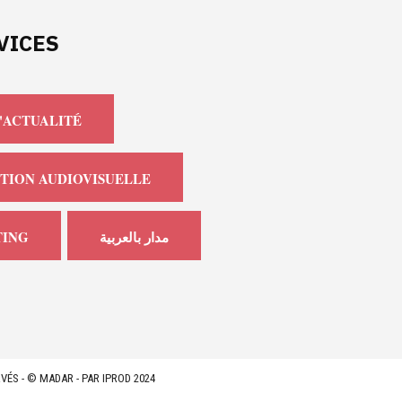
VICES
'ACTUALITÉ
TION AUDIOVISUELLE
ING
مدار بالعربية
VÉS - © MADAR - PAR IPROD 2024