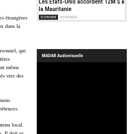
Les États-Unis accordent 12M $ à
la Mauritanie
es étrangères
05/10/2023
ÉCONOMIE
ux dans la
rsonnel, qui
MADAR Audiovisuelle
tères
sent même
tés vers des
niens
pétences.
ntenu local.
. Il doit se