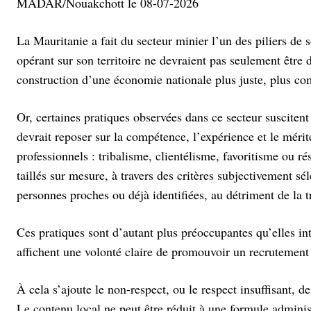
MADAR/Nouakchott le 08-07-2026
La Mauritanie a fait du secteur minier l’un des piliers de
opérant sur son territoire ne devraient pas seulement être 
construction d’une économie nationale plus juste, plus co
Or, certaines pratiques observées dans ce secteur susciten
devrait reposer sur la compétence, l’expérience et le mérit
professionnels : tribalisme, clientélisme, favoritisme ou 
taillés sur mesure, à travers des critères subjectivement sé
personnes proches ou déjà identifiées, au détriment de la t
Ces pratiques sont d’autant plus préoccupantes qu’elles 
affichent une volonté claire de promouvoir un recrutement 
À cela s’ajoute le non-respect, ou le respect insuffisant, d
Le contenu local ne peut être réduit à une formule administ