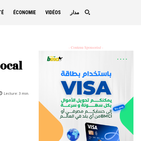
TÉ
ÉCONOMIE
VIDÉOS
مدار
- Contenu Sponsorisé -
local
Lecture:
3
min.