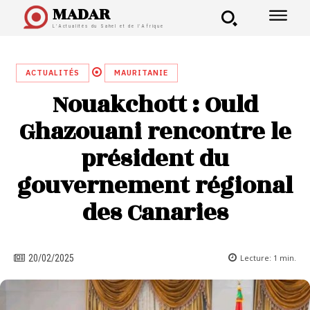
MADAR
L'Actualités du Sahel et de l'Afrique
ACTUALITÉS
MAURITANIE
Nouakchott : Ould
Ghazouani rencontre le
président du
gouvernement régional
des Canaries
Lecture:
1
min.
20/02/2025