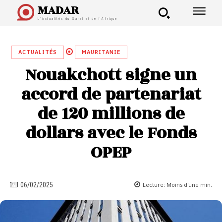
MADAR
L'Actualités du Sahel et de l'Afrique
ACTUALITÉS
MAURITANIE
Nouakchott signe un
accord de partenariat
de 120 millions de
dollars avec le Fonds
OPEP
Lecture:
Moins d'une
min.
06/02/2025