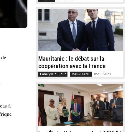
 de
Mauritanie : le débat sur la
coopération avec la France
05/10/2023
L'analyse du jour
MAURITANIE
,
cas à
frique