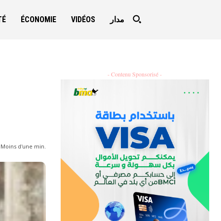
TÉ
ÉCONOMIE
VIDÉOS
مدار
- Contenu Sponsorisé -
:
Moins d'une
min.