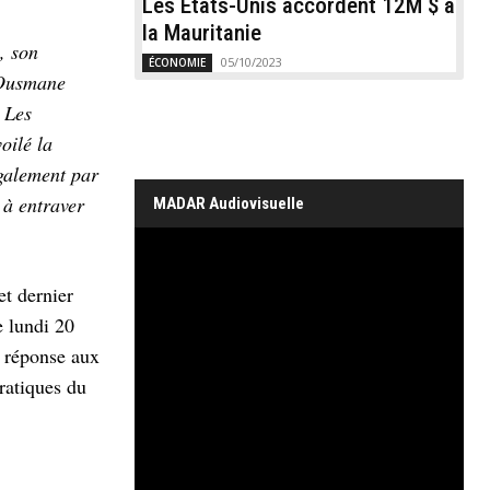
Les États-Unis accordent 12M $ à
la Mauritanie
, son
05/10/2023
ÉCONOMIE
d’Ousmane
 Les
oilé la
également par
 à entraver
MADAR Audiovisuelle
et dernier
e lundi 20
n réponse aux
ratiques du