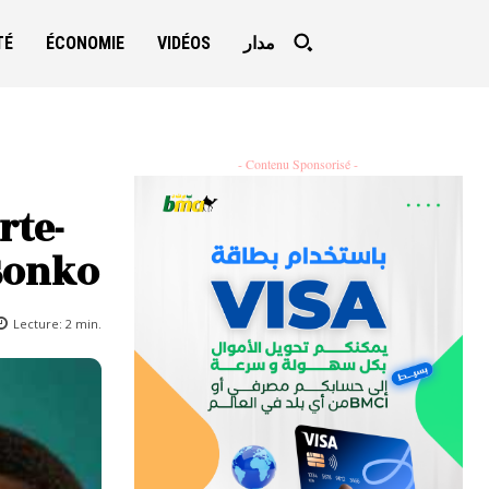
TÉ
ÉCONOMIE
VIDÉOS
مدار
- Contenu Sponsorisé -
rte-
Sonko
Lecture:
2
min.