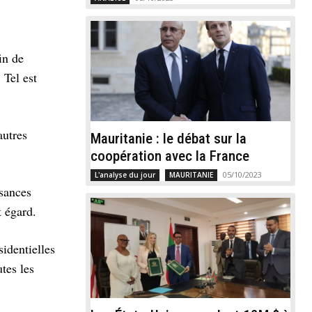
in de
 Tel est
autres
Mauritanie : le débat sur la
.
coopération avec la France
05/10/2023
L'analyse du jour
MAURITANIE
isances
t égard.
identielles
tes les