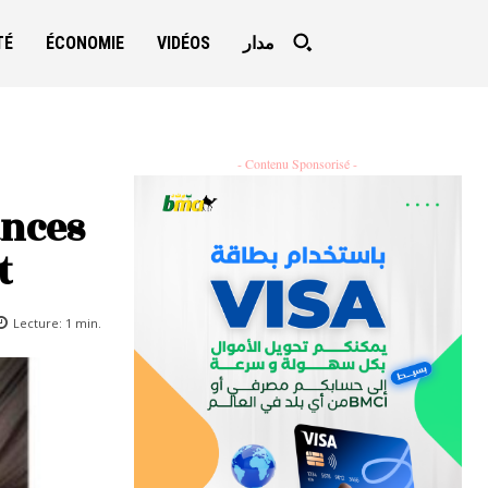
TÉ
ÉCONOMIE
VIDÉOS
مدار
- Contenu Sponsorisé -
ances
t
Lecture:
1
min.