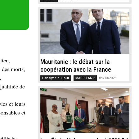
lien,
Mauritanie : le débat sur la
s des morts,
coopération avec la France
.
05/10/2023
L'analyse du jour
MAURITANIE
qualifiée de
ies et leurs
ponsables et
llir les