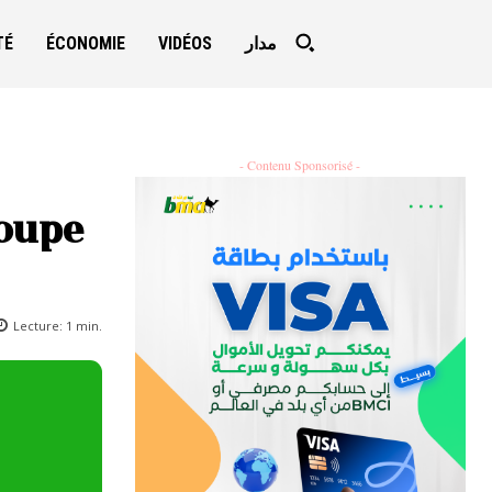
TÉ
ÉCONOMIE
VIDÉOS
مدار
- Contenu Sponsorisé -
roupe
Lecture:
1
min.