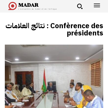
MADAR
L'Actualités du Sahel et de l'Afrique
نتائج العلامات :
Confèrence des
présidents