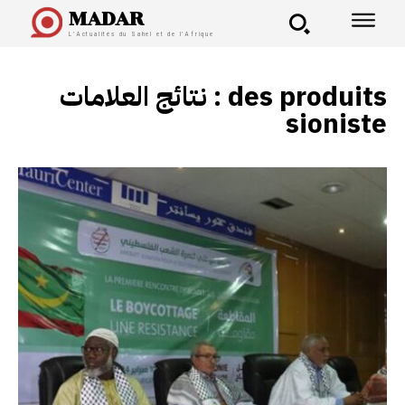
MADAR
L'Actualités du Sahel et de l'Afrique
نتائج العلامات :
des produits
sioniste