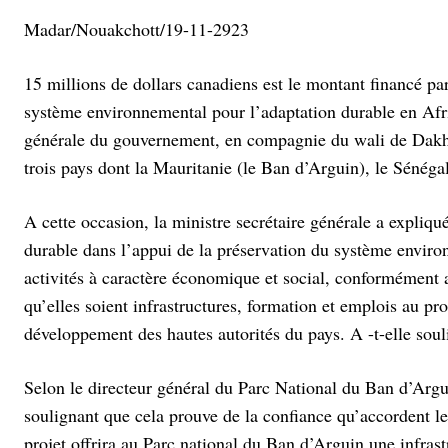
Madar/Nouakchott/19-11-2923
15 millions de dollars canadiens est le montant financé pa
système environnemental pour l’adaptation durable en Afriq
générale du gouvernement, en compagnie du wali de Dakhl
trois pays dont la Mauritanie (le Ban d’Arguin), le Sénéga
A cette occasion, la ministre secrétaire générale a expliqu
durable dans l’appui de la préservation du système enviro
activités à caractère économique et social, conformément 
qu’elles soient infrastructures, formation et emplois au pro
développement des hautes autorités du pays. A -t-elle soul
Selon le directeur général du Parc National du Ban d’Argu
soulignant que cela prouve de la confiance qu’accordent l
projet offrira au Parc national du Ban d’Arguin une infrast