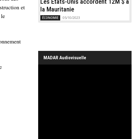
Les États-Unis accordent 12M $ à
truction et
la Mauritanie
 le
05/10/2023
ÉCONOMIE
ironnement
MADAR Audiovisuelle
e