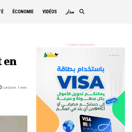
TÉ
ÉCONOMIE
VIDÉOS
مدار
- Contenu Sponsorisé -
t en
Lecture:
1
min.