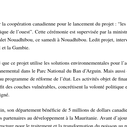
r la coopération canadienne pour le lancement du projet : “les
ue de l’ouest”. Cette cérémonie est supervisée par la ministr
et Nouadhibou, ce samedi à Nouadhibou. Ledit projet, interv
l et la Gambie.
é que ce projet utilise les solutions environnementales pour l’
nnemental dans le Parc National du Ban d’Arguin. Mais aussi 
au programme de réforme de l’état. Les activités objet de fin
fit des couches vulnérables, concrétisent la volonté politique 
igné.
in, son département bénéficie de 5 millions de dollars canadi
es partenaires au développement à la Mauritanie. Avant d’ajou
ructure pour le traitement et la transformation du poisson au p