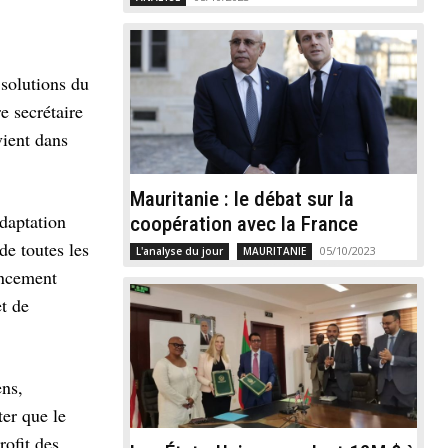
 solutions du
e secrétaire
ient dans
Mauritanie : le débat sur la
adaptation
coopération avec la France
de toutes les
05/10/2023
L'analyse du jour
MAURITANIE
ancement
et de
ens,
ter que le
rofit des