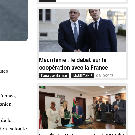
Mauritanie : le débat sur la
coopération avec la France
utes
05/10/2023
L'analyse du jour
MAURITANIE
l’année,
anien.
 de la
ion, selon le