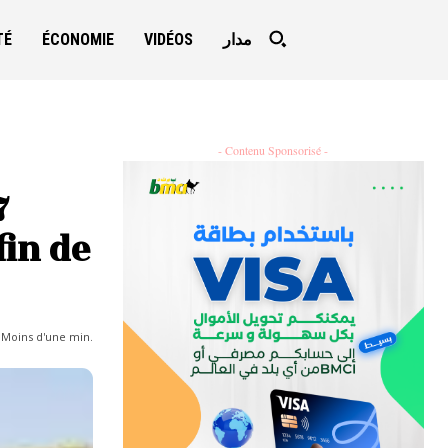
TÉ
ÉCONOMIE
VIDÉOS
مدار
- Contenu Sponsorisé -
7
fin de
:
Moins d'une
min.