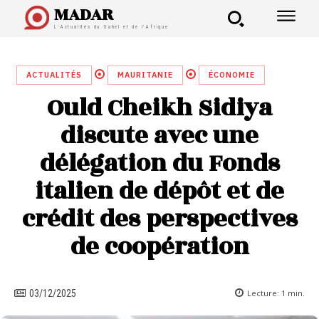
MADAR
L'Actualités du Sahel et de l'Afrique
ACTUALITÉS
MAURITANIE
ÉCONOMIE
Ould Cheikh Sidiya
discute avec une
délégation du Fonds
italien de dépôt et de
crédit des perspectives
de coopération
Lecture:
1
min.
03/12/2025