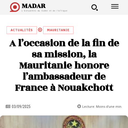
MADAR
L'Actualités du Sahel et de l'Afrique
ACTUALITÉS
MAURITANIE
A l’occasion de la fin de
sa mission, la
Mauritanie honore
l’ambassadeur de
France à Nouakchott
Lecture:
Moins d'une
min.
03/09/2025