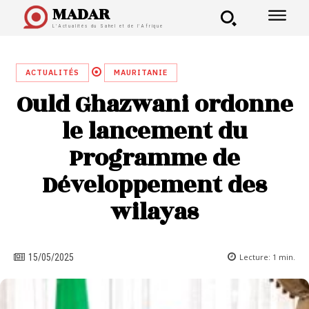
MADAR
L'Actualités du Sahel et de l'Afrique
ACTUALITÉS
MAURITANIE
Ould Ghazwani ordonne
le lancement du
Programme de
Développement des
wilayas
Lecture:
1
min.
15/05/2025